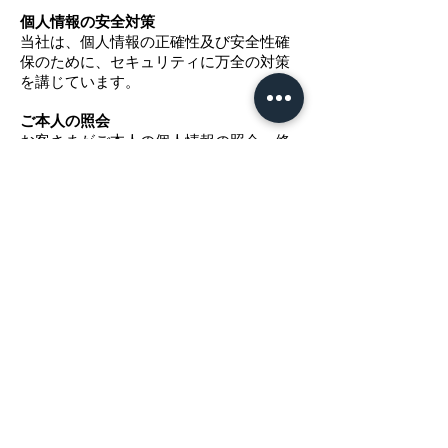
個人情報の安全対策
当社は、個人情報の正確性及び安全性確
保のために、セキュリティに万全の対策
を講じています。
ご本人の照会
お客さまがご本人の個人情報の照会・修
正・削除などをご希望される場合には、
ご本人であることを確認の上、対応させ
ていただきます。
法令、規範の遵守と見直し
当社は、保有する個人情報に関して適用
される日本の法令、その他規範を遵守す
るとともに、本ポリシーの内容を適宜見
直し、その改善に努めます。
お問い合せ
当社の個人情報の取扱に関するお問い合
せは下記までご連絡ください。
Roundyedge株式会社
個人情報保護相談窓口