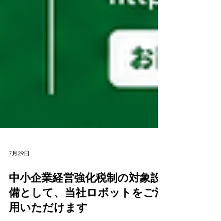
7月29日
中小企業経営強化税制の対象設
備として、当社ロボットをご活